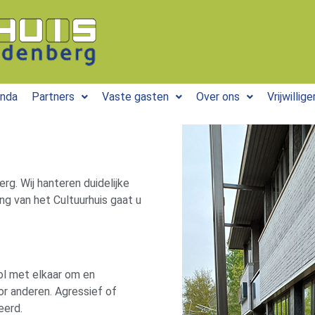
nda
Partners
Vaste gasten
Over ons
Vrijwillige
rg. Wij hanteren duidelijke
ng van het Cultuurhuis gaat u
ol met elkaar om en
r anderen. Agressief of
eerd.